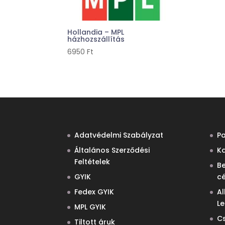
Hollandia – MPL
házhozszállítás
6950
Ft
Adatvédelmi Szabályzat
P
Általános Szerződési
Ka
Feltételek
B
GYIK
c
Fedex GYIK
Al
L
MPL GYIK
C
Tiltott áruk