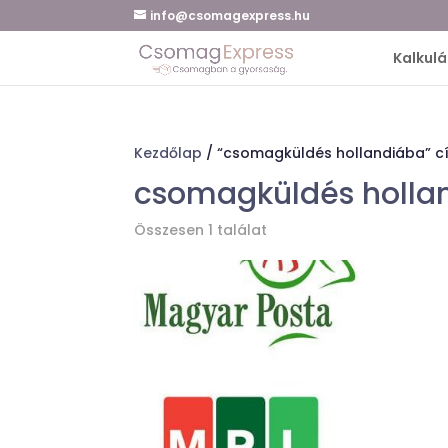
info@csomagexpress.hu
Kalkulá
Kezdőlap
/ “csomagküldés hollandiába” c
csomagküldés holla
Összesen 1 találat