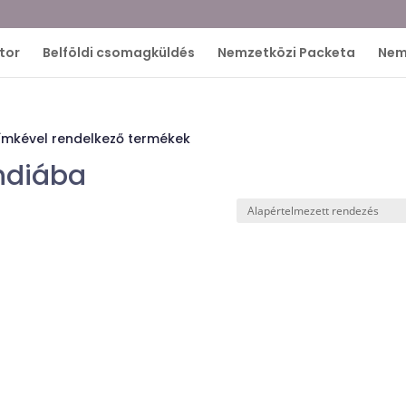
tor
Belföldi csomagküldés
Nemzetközi Packeta
Nem
ímkével rendelkező termékek
ndiába