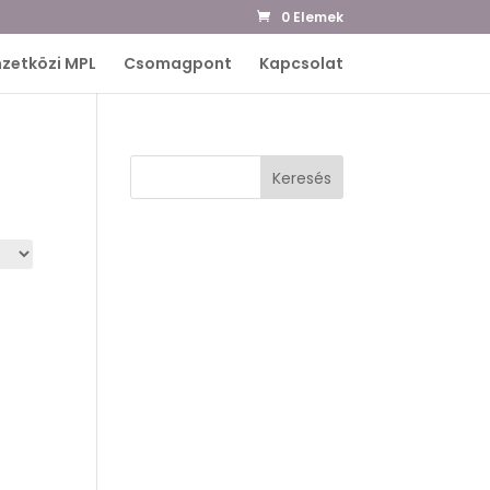
0 Elemek
zetközi MPL
Csomagpont
Kapcsolat
Keresés