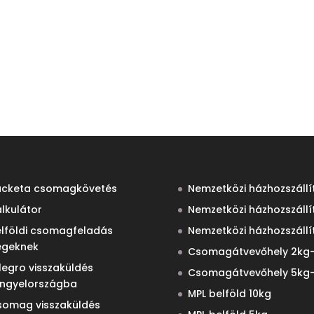
acketa csomagkövetés
Nemzetközi házhozszállí
lkulátor
Nemzetközi házhozszállí
elföldi csomagfeladás
Nemzetközi házhozszállí
égeknek
Csomagátvevőhely 2kg-
legro visszaküldés
Csomagátvevőhely 5kg-
engyelországba
MPL belföld 10kg
somag visszaküldés