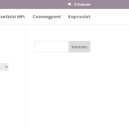
0 Elemek
zetközi MPL
Csomagpont
Kapcsolat
Keresés