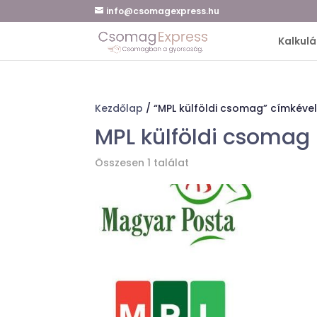
info@csomagexpress.hu
Kalkulá
Kezdőlap
/ “MPL külföldi csomag” címkéve
MPL külföldi csomag
Összesen 1 találat