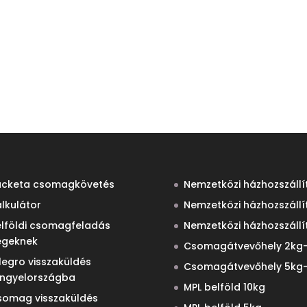
acketa csomagkövetés
Nemzetközi házhozszállí
lkulátor
Nemzetközi házhozszállí
elföldi csomagfeladás
Nemzetközi házhozszállí
égeknek
Csomagátvevőhely 2kg-
legro visszaküldés
Csomagátvevőhely 5kg-
engyelországba
MPL belföld 10kg
somag visszaküldés