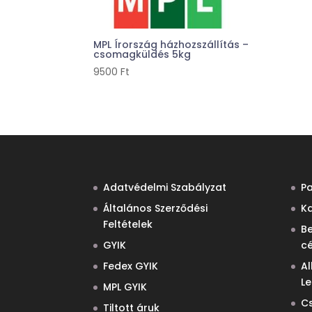
MPL Írország házhozszállítás –
csomagküldés 5kg
9500
Ft
Adatvédelmi Szabályzat
P
Általános Szerződési
Ka
Feltételek
B
GYIK
c
Fedex GYIK
Al
L
MPL GYIK
C
Tiltott áruk