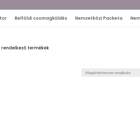
tor
Belföldi csomagküldés
Nemzetközi Packeta
Nem
l rendelkező termékek