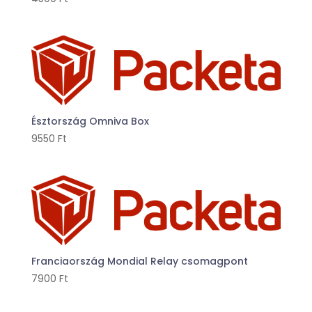
Észtország Omniva Box
9550
Ft
Franciaország Mondial Relay csomagpont
7900
Ft