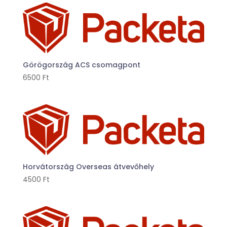
Görögország ACS csomagpont
6500
Ft
Horvátország Overseas átvevőhely
4500
Ft