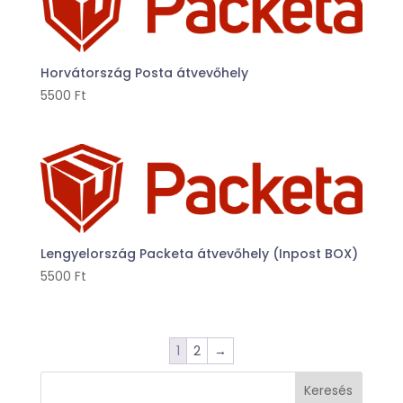
Horvátország Posta átvevőhely
5500
Ft
Lengyelország Packeta átvevőhely (Inpost BOX)
5500
Ft
1
2
→
Keresés