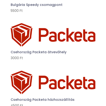
Bulgária Speedy csomagpont
5500
Ft
Csehország Packeta átvevőhely
3000
Ft
Csehország Packeta házhozszállítás
4500
Ft