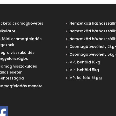
acketa csomagkövetés
Nemzetközi házhozszállí
lkulátor
Nemzetközi házhozszállí
elföldi csomagfeladás
Nemzetközi házhozszállí
égeknek
Csomagátvevőhely 2kg-
legro visszaküldés
Csomagátvevőhely 5kg-
engyelországba
MPL belföld 10kg
somag visszaküldés
MPL belföld 5kg
állás esetén
MPL külföld 5kgig
sehországba
somagfeladás menete