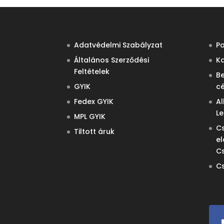
Adatvédelmi Szabályzat
P
Általános Szerződési
Ka
Feltételek
B
GYIK
c
Fedex GYIK
Al
L
MPL GYIK
C
Tiltott áruk
el
C
C