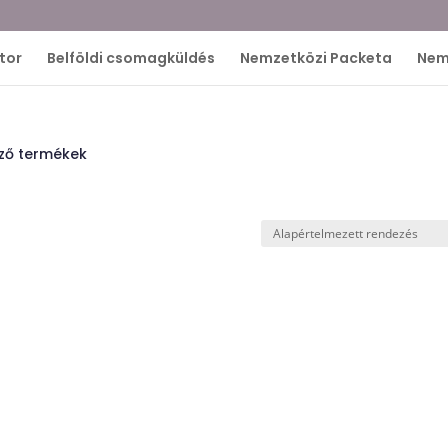
tor
Belföldi csomagküldés
Nemzetközi Packeta
Nem
ező termékek