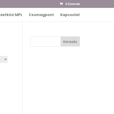
0 Elemek
zetközi MPL
Csomagpont
Kapcsolat
Keresés