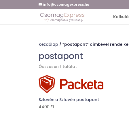
info@csomagexpress.hu
Kalkulá
Kezdőlap
/ “postapont” címkével rendelk
postapont
Összesen 1 találat
Szlovénia Szlovén postapont
4400
Ft