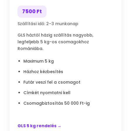
7500 Ft
Szállítási idő: 2–3 munkanap
GLS háztól házig szállítás nagyobb,
legfeljebb 5 kg-os csomagokhoz
Romániába.
Maximum 5 kg
Házhoz kézbesítés
Futár veszi fel a csomagot
Címkét nyomtatni kell
Csomagbiztosítás 50 000 Ft-ig
GLS 5 kg rendelés →