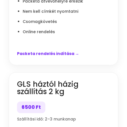
Packeta átvevőhelyre érkezik
Nem kell címkét nyomtatni
Csomagkövetés
Online rendelés
Packeta rendelés indítása →
GLS háztól házig
szállítás 2 kg
6500 Ft
Szállítási idő: 2–3 munkanap