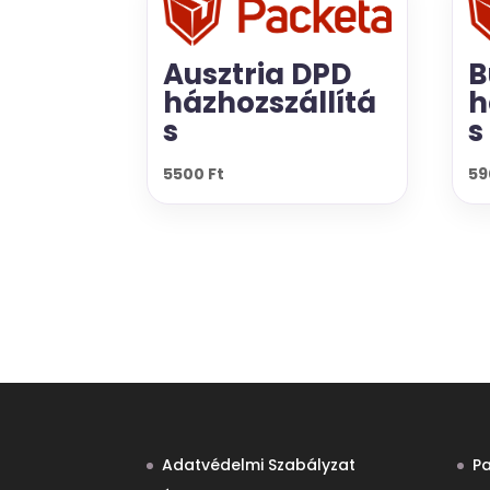
Ausztria DPD
B
házhozszállítá
h
s
s
5500
Ft
5
Adatvédelmi Szabályzat
P