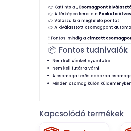
👉 Kattints a
„Csomagpont kiválaszt
👉 A térképen keresd a
Packeta átve
👉 Válaszd ki a megfelelő pontot
👉 A kiválasztott csomagpont automa
❗ Fontos: mindig a
címzett csomagpon
📦 Fontos tudnivalók
Nem kell címkét nyomtatni
Nem kell futárra várni
A csomagot erős dobozba csomag
Minden csomag külön küldeményként
Kapcsolódó termékek