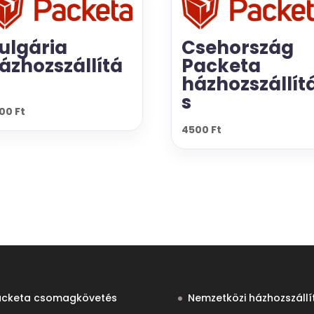
ulgária
Csehország
ázhozszállítá
Packeta
házhozszállít
s
900
Ft
4500
Ft
acketa csomagkövetés
Nemzetközi házhozszállí