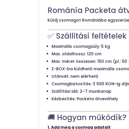
Románia Packeta át
Küldj csomagot Romániába egyszerűe
✅ Szállítási feltételek
Maximális csomagsúly: 5 kg
Max. oldalhossz: 120 cm
Max. méret összesen: 150 cm (pl.: 50
Z-BOX-ba küldhető maximális csoma
Utánvét: nem elérhető
Csomagbiztosítás: 3 500 RON-ig dí
Szállítási idő: 2–7 munkanap
Kézbesítés: Packeta átvevőhely
🚚 Hogyan működik?
1. Add meg a csomag adatait