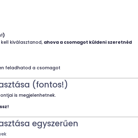
s!)
kell kiválasztanod,
ahova a csomagot küldeni szeretnéd
en feladhatod a csomagot
sztása (fontos!)
ntjai is megjelenhetnek.
ssz!
asztása egyszerűen
yek