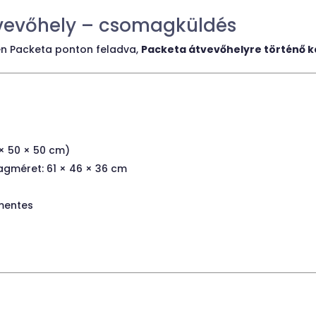
vevőhely – csomagküldés
n Packeta ponton feladva,
Packeta átvevőhelyre történő k
 × 50 × 50 cm)
gméret: 61 × 46 × 36 cm
jmentes