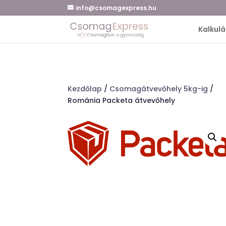
info@csomagexpress.hu
Kalkulá
Kezdőlap
/
Csomagátvevőhely 5kg-ig
/
Románia Packeta átvevőhely