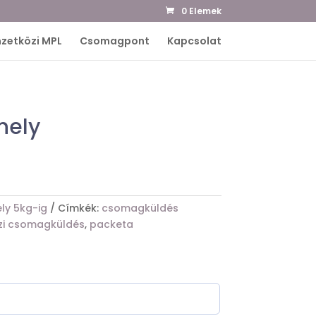
0 Elemek
zetközi MPL
Csomagpont
Kapcsolat
hely
y 5kg-ig
Címkék:
csomagküldés
zi csomagküldés
,
packeta