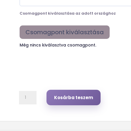
Csomagpont kiválasztása az adott országhoz
Csomagpont kiválasztása
Még nincs kiválasztva csomagpont.
Románia
Kosárba teszem
Packeta
átvevőhely
mennyiség