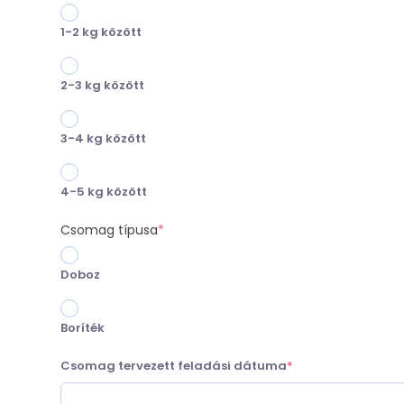
1-2 kg között
2-3 kg között
3-4 kg között
4-5 kg között
(required)
Csomag típusa
*
Doboz
Boríték
(required)
Csomag tervezett feladási dátuma
*