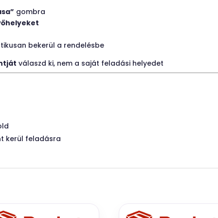
ása”
gombra
vőhelyeket
tikusan bekerül a rendelésbe
tját
válaszd ki, nem a saját feladási helyedet
old
 kerül feladásra