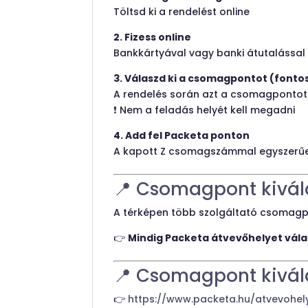
Töltsd ki a rendelést online
2. Fizess online
Bankkártyával vagy banki átutalással
3. Válaszd ki a csomagpontot (fonto
A rendelés során azt a csomagpontot 
❗ Nem a feladás helyét kell megadni
4. Add fel Packeta ponton
A kapott Z csomagszámmal egyszerű
📍 Csomagpont kivála
A térképen több szolgáltató csomagpo
👉
Mindig Packeta átvevőhelyet vála
📍 Csomagpont kivál
👉
https://www.packeta.hu/atvevohel