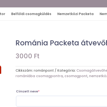
tor
Belföldi csomagküldés
Nemzetközi Packeta
Nem
Románia Packeta átvevő
3000
Ft
Cikkszám:
románpont
Kategória:
Csomagátvevőhel
romániába csomagpontra
,
csomagpont
,
nemzetkö
(required)
Címzett neve
*