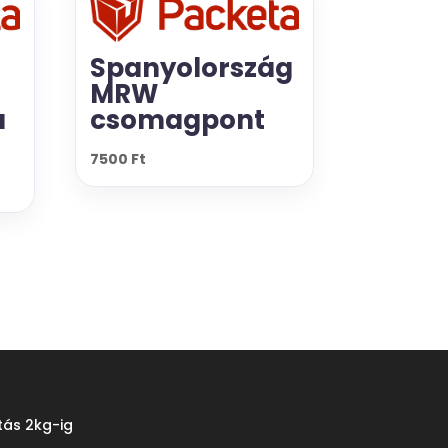
Spanyolország
MRW
á
csomagpont
7500
Ft
tás 2kg-ig