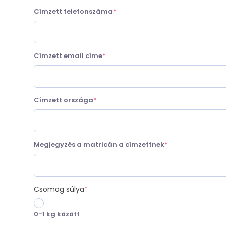
(required)
Címzett telefonszáma
*
(required)
Címzett email címe
*
(required)
Címzett országa
*
(required)
Megjegyzés a matricán a címzettnek
*
(required)
Csomag súlya
*
0-1 kg között