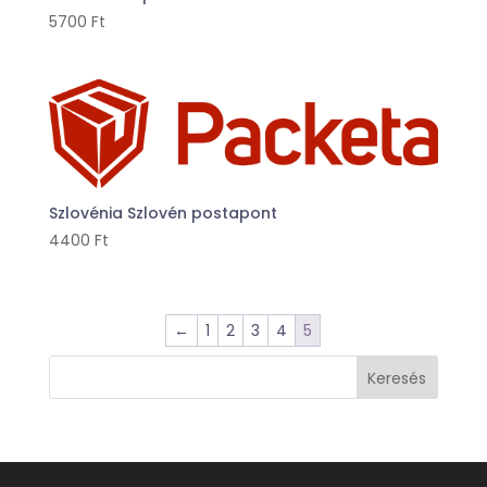
5700
Ft
Szlovénia Szlovén postapont
4400
Ft
←
1
2
3
4
5
Keresés