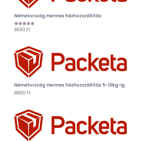
Németország Hermes házhozszállítás
6500
Ft
Értékelés:
5.00
/ 5
Németország Hermes házhozszállítás 5-10kg-ig
8800
Ft