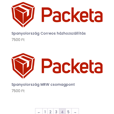
Spanyolország Correos házhozszállítás
7500
Ft
Spanyolország MRW csomagpont
7500
Ft
←
1
2
3
4
5
→