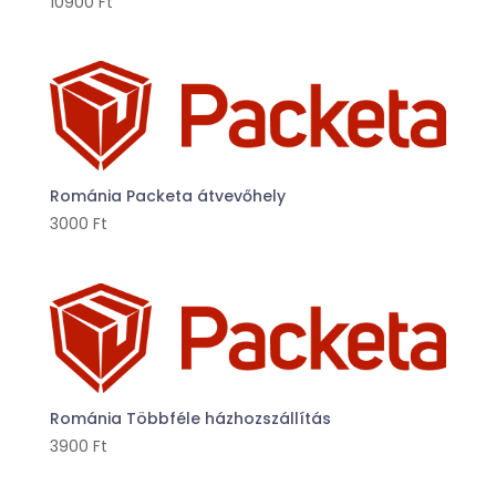
10900
Ft
Románia Packeta átvevőhely
3000
Ft
Románia Többféle házhozszállítás
3900
Ft